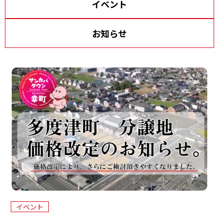
イベント
イ
資料請求・お問い合わせ
サイトマップ
ン
お知らせ
プライバシーポリシー
三
協
来場予約
資料請求
電話相談
イベント