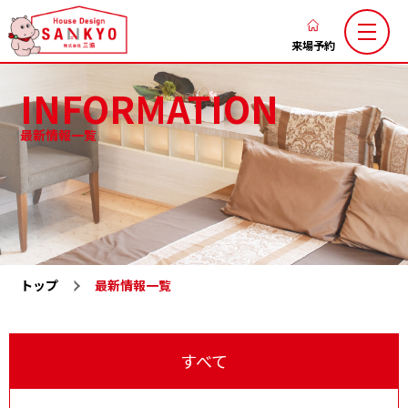
香
川
来場予約
の
INFORMATION
新
築
最新情報一覧
注
三協のこだわり
家づくりの流れ
文
ブログ
お知らせ
住
お客様の声
土地お気に入り
宅
な
施工お気に入り
注文住宅
ら
トップ
最新情報一覧
LaxsⅡ
高性能規格住宅『ミライカ』
ハ
ウ
トレーラーハウス
施工一覧
ス
すべて
分譲地一覧
展示場一覧
デ
会社概要
求人情報
ザ