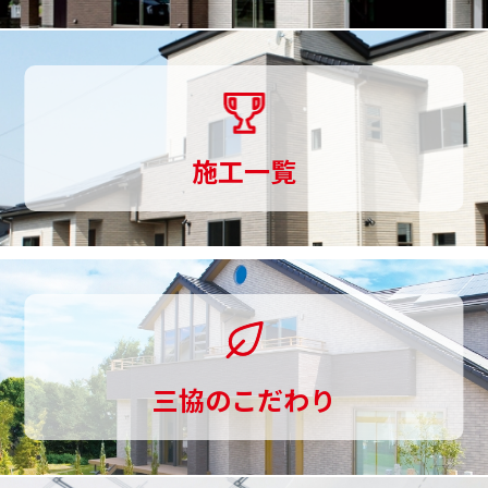
づ
く
り
ま
施工一覧
で
一
貫
し
て
三協のこだわり
お
手