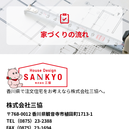
伝
い
し
家づくりの流れ
ま
す。
三
協
は、
観
音
香川県で注文住宅をお考えなら株式会社三協へ。
寺
株式会社三協
市・
〒768-0012 香川県観音寺市植田町1713-1
多
TEL（0875）23-2388
度
FAX（0875）23-1694