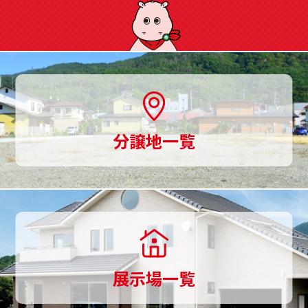
に
ご
用
意、
土
分譲地一覧
地
探
し
か
ら
展示場一覧
家