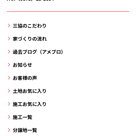
津
町・
三
三協のこだわり
豊
市・
家づくりの流れ
丸
過去ブログ（アメブロ）
亀
市・
お知らせ
高
お客様の声
松
市
土地お気に入り
と
施工お気に入り
香
川
施工一覧
県
の
分譲地一覧