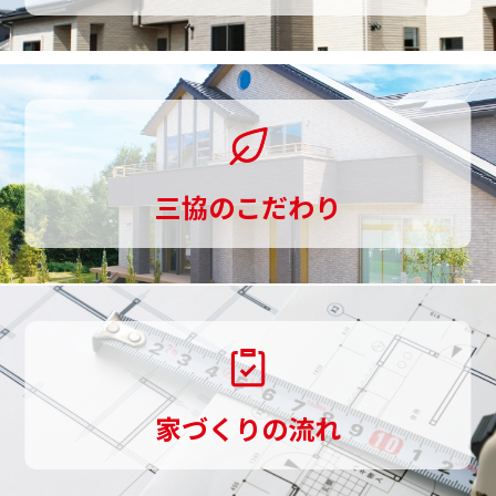
一
貫
し
て
三協のこだわり
お
手
伝
い
し
家づくりの流れ
ま
す。