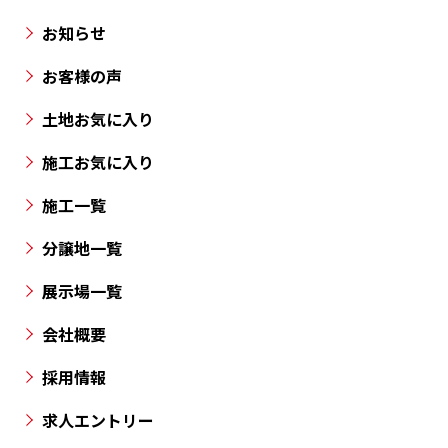
市・
お知らせ
高
お客様の声
松
市
土地お気に入り
と
施工お気に入り
香
川
施工一覧
県
の
分譲地一覧
各
展示場一覧
所
に
会社概要
分
採用情報
譲
地
求人エントリー
を