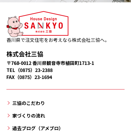
三
協
は、
観
音
香川県で注文住宅をお考えなら株式会社三協へ。
寺
株式会社三協
市・
〒768-0012 香川県観音寺市植田町1713-1
多
TEL（0875）23-2388
度
FAX（0875）23-1694
津
町・
三
三協のこだわり
豊
市・
家づくりの流れ
丸
過去ブログ（アメブロ）
亀