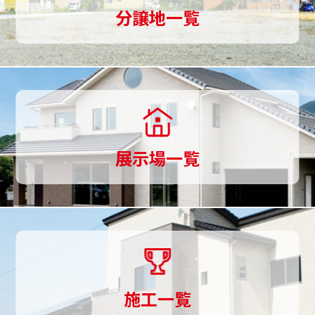
土
分譲地一覧
地
探
し
か
ら
展示場一覧
家
づ
く
り
ま
施工一覧
で