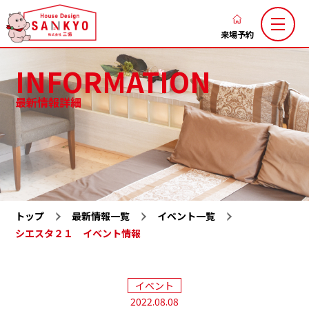
香
川
来場予約
の
INFORMATION
新
築
最新情報詳細
注
三協のこだわり
家づくりの流れ
文
ブログ
お知らせ
住
お客様の声
土地お気に入り
宅
な
施工お気に入り
注文住宅
ら
トップ
最新情報一覧
イベント一覧
LaxsⅡ
高性能規格住宅『ミライカ』
ハ
シエスタ２１ イベント情報
ウ
トレーラーハウス
施工一覧
ス
分譲地一覧
展示場一覧
デ
イベント
会社概要
求人情報
2022.08.08
ザ