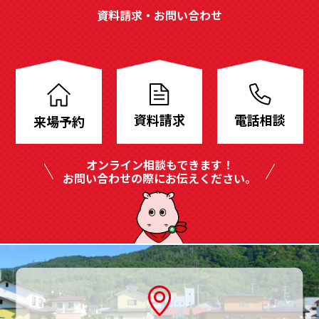
資料請求・お問い合わせ
分
譲
地
資料請求
電話相談
来場予約
も
豊
オンライン相談もできます！
富
お問い合わせの際にお伝えください。
に
ご
用
意、