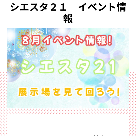
シエスタ２１ イベント情
イ
資料請求・お問い合わせ
サイトマップ
ン
報
プライバシーポリシー
三
協
来場予約
資料請求
電話相談