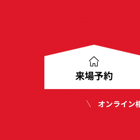
分
譲
地
来場予約
も
豊
富
オンライン
に
ご
用