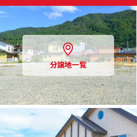
意、
土
地
探
し
分譲地一覧
か
ら
家
づ
く
り