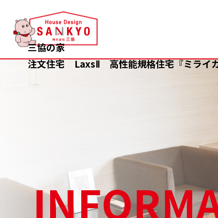
香
川
の
三協の家
新
注文住宅
LaxsⅡ
高性能規格住宅『ミライ
築
注
文
住
宅
な
ら
ハ
INFORMA
ウ
ス
デ