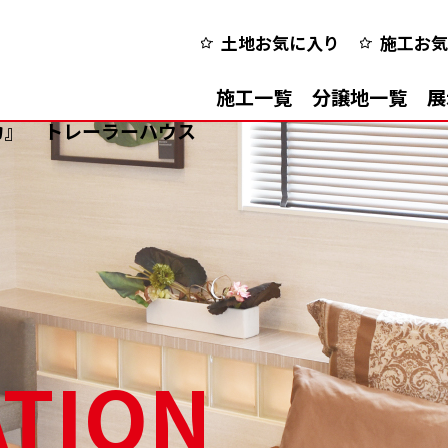
土地お気に入り
施工お気
施工一覧
分譲地一覧
展
カ』
トレーラーハウス
TION