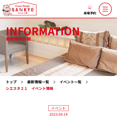
香
川
来場予約
の
INFORMATION
新
築
最新情報詳細
注
三協のこだわり
家づくりの流れ
文
ブログ
お知らせ
住
お客様の声
土地お気に入り
宅
な
施工お気に入り
注文住宅
ら
トップ
最新情報一覧
イベント一覧
LaxsⅡ
高性能規格住宅『ミライカ』
ハ
シエスタ２１ イベント情報
ウ
トレーラーハウス
施工一覧
ス
分譲地一覧
展示場一覧
デ
イベント
会社概要
求人情報
2023.04.14
ザ