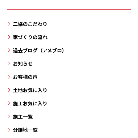
津
町・
三
三協のこだわり
豊
市・
家づくりの流れ
丸
過去ブログ（アメブロ）
亀
市・
お知らせ
高
お客様の声
松
市
土地お気に入り
と
施工お気に入り
香
川
施工一覧
県
の
分譲地一覧