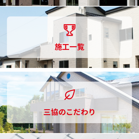
づ
く
り
ま
施工一覧
で
一
貫
し
て
三協のこだわり
お
手