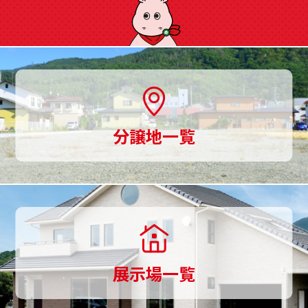
に
ご
用
意、
土
分譲地一覧
地
探
し
か
ら
展示場一覧
家