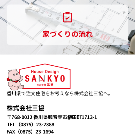
伝
い
し
家づくりの流れ
ま
す。
三
協
は、
観
音
香川県で注文住宅をお考えなら株式会社三協へ。
寺
株式会社三協
市・
〒768-0012 香川県観音寺市植田町1713-1
多
TEL（0875）23-2388
度
FAX（0875）23-1694