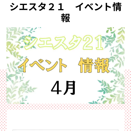
シエスタ２１ イベント情
イ
資料請求・お問い合わせ
サイトマップ
ン
報
プライバシーポリシー
三
協
来場予約
資料請求
電話相談