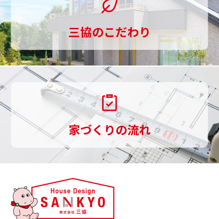
て
三協のこだわり
お
手
伝
い
し
家づくりの流れ
ま
す。
三
協
は、
観