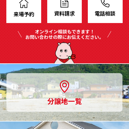
地
資料請求
電話相談
来場予約
も
豊
オンライン相談もできます！
富
お問い合わせの際にお伝えください。
に
ご
用
意、
土
分譲地一覧
地
探