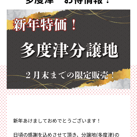
イ
資料請求・お問い合わせ
サイトマップ
ン
プライバシーポリシー
三
協
来場予約
資料請求
電話相談
新年あけましておめでとうございます！
日頃の感謝を込めさせて頂き、分譲地(多度津)の