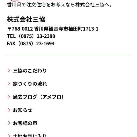
音
香川県で注文住宅をお考えなら株式会社三協へ。
寺
株式会社三協
市・
〒768-0012 香川県観音寺市植田町1713-1
多
TEL（0875）23-2388
度
FAX（0875）23-1694
津
町・
三
三協のこだわり
豊
市・
家づくりの流れ
丸
過去ブログ（アメブロ）
亀
市・
お知らせ
高
お客様の声
松
市
土地お気に入り