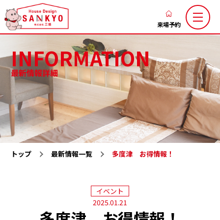
香
川
来場予約
の
INFORMATION
新
築
最新情報詳細
注
三協のこだわり
家づくりの流れ
文
ブログ
お知らせ
住
お客様の声
土地お気に入り
宅
な
施工お気に入り
注文住宅
ら
トップ
最新情報一覧
多度津 お得情報！
LaxsⅡ
高性能規格住宅『ミライカ』
ハ
ウ
トレーラーハウス
施工一覧
ス
イベント
分譲地一覧
展示場一覧
デ
2025.01.21
多度津 お得情報！
会社概要
求人情報
ザ