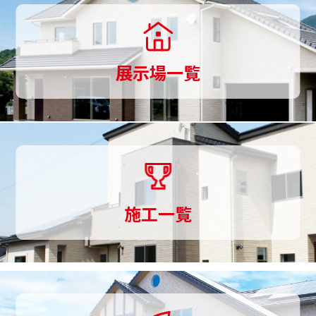
し
か
ら
展示場一覧
家
づ
く
り
ま
施工一覧
で
一
貫
し