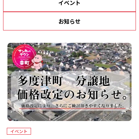
イベント
イ
資料請求・お問い合わせ
サイトマップ
ン
お知らせ
プライバシーポリシー
三
協
来場予約
資料請求
電話相談
イベント