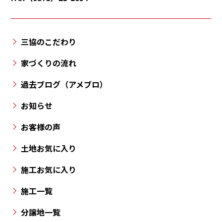
津
町・
三
三協のこだわり
豊
市・
家づくりの流れ
丸
過去ブログ（アメブロ）
亀
市・
お知らせ
高
お客様の声
松
市
土地お気に入り
と
施工お気に入り
香
川
施工一覧
県
の
分譲地一覧