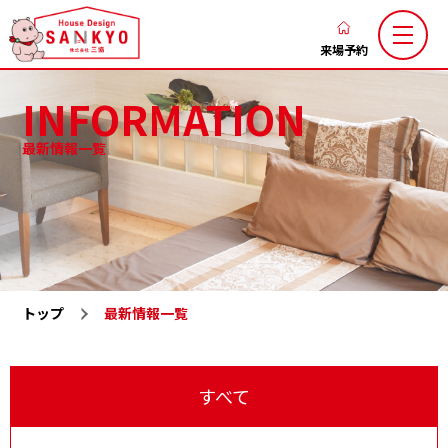
香
川
来場予約
の
INFORMATION
新
築
最新情報一覧
注
三協のこだわり
家づくりの流れ
文
ブログ
お知らせ
住
お客様の声
土地お気に入り
宅
な
施工お気に入り
注文住宅
ら
トップ
最新情報一覧
LaxsⅡ
高性能規格住宅『ミライカ』
ハ
ウ
トレーラーハウス
施工一覧
ス
すべて
分譲地一覧
展示場一覧
デ
会社概要
求人情報
ザ