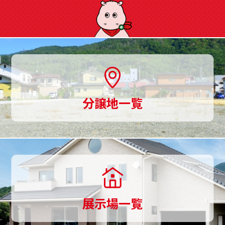
に
ご
用
意、
土
分譲地一覧
地
探
し
か
ら
展示場一覧
家