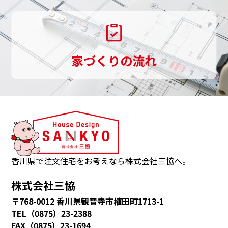
伝
い
し
家づくりの流れ
ま
す。
三
協
は、
観
音
香川県で注文住宅をお考えなら株式会社三協へ。
寺
株式会社三協
市・
〒768-0012 香川県観音寺市植田町1713-1
多
TEL（0875）23-2388
度
FAX（0875）23-1694