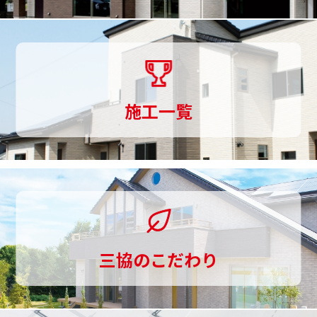
づ
く
り
ま
施工一覧
で
一
貫
し
て
三協のこだわり
お
手