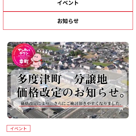
イベント
イ
資料請求・お問い合わせ
サイトマップ
ン
お知らせ
プライバシーポリシー
三
協
来場予約
資料請求
電話相談
イベント