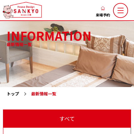
香
川
来場予約
の
INFORMATION
新
築
最新情報一覧
注
三協のこだわり
家づくりの流れ
文
ブログ
お知らせ
住
お客様の声
土地お気に入り
宅
な
施工お気に入り
注文住宅
ら
トップ
最新情報一覧
LaxsⅡ
高性能規格住宅『ミライカ』
ハ
ウ
トレーラーハウス
施工一覧
ス
すべて
分譲地一覧
展示場一覧
デ
会社概要
求人情報
ザ