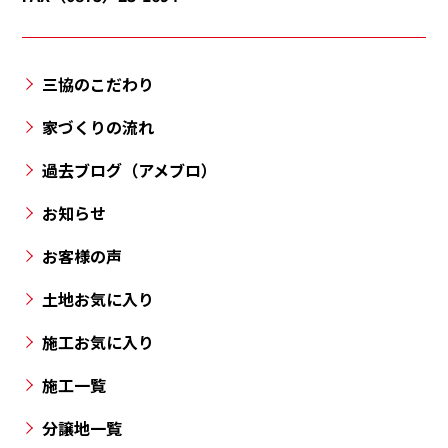
津
町・
三
三協のこだわり
豊
市・
家づくりの流れ
丸
過去ブログ（アメブロ）
亀
市・
お知らせ
高
お客様の声
松
市
土地お気に入り
と
施工お気に入り
香
川
施工一覧
県
の
分譲地一覧