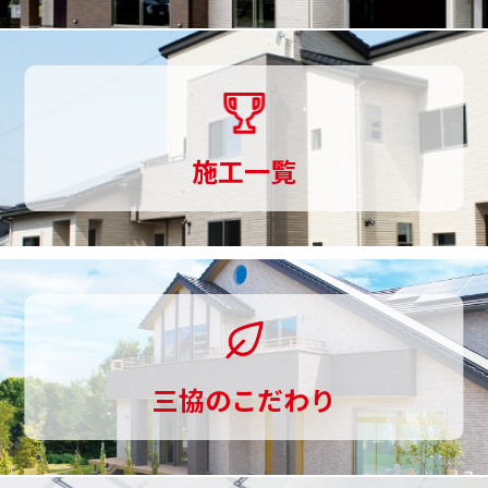
づ
く
り
ま
施工一覧
で
一
貫
し
て
三協のこだわり
お
手