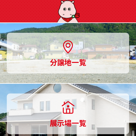
に
ご
用
意、
土
分譲地一覧
地
探
し
か
ら
展示場一覧
家