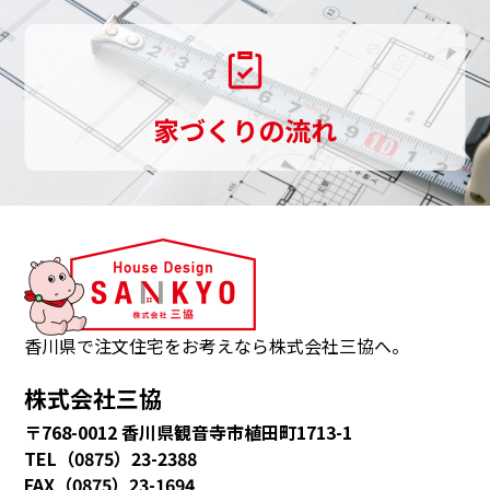
伝
い
し
家づくりの流れ
ま
す。
三
協
は、
観
音
香川県で注文住宅をお考えなら株式会社三協へ。
寺
株式会社三協
市・
〒768-0012 香川県観音寺市植田町1713-1
多
TEL（0875）23-2388
度
FAX（0875）23-1694