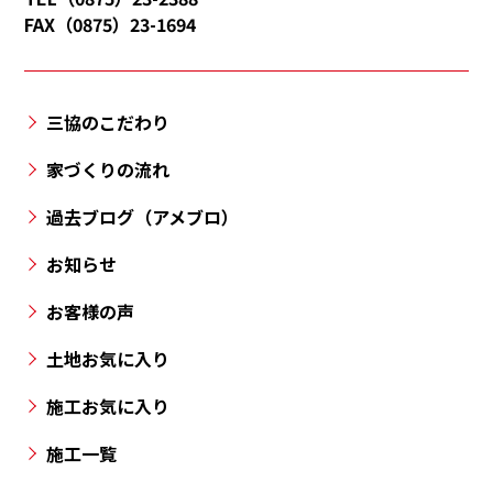
度
FAX（0875）23-1694
津
町・
三
三協のこだわり
豊
市・
家づくりの流れ
丸
過去ブログ（アメブロ）
亀
市・
お知らせ
高
お客様の声
松
市
土地お気に入り
と
施工お気に入り
香
川
施工一覧
県