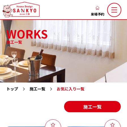
香
川
来場予約
の
WORKS
新
築
施工一覧
注
三協のこだわり
家づくりの流れ
文
ブログ
お知らせ
住
お客様の声
土地お気に入り
宅
な
施工お気に入り
注文住宅
ら
トップ
施工一覧
お気に入り一覧
LaxsⅡ
高性能規格住宅『ミライカ』
ハ
ウ
トレーラーハウス
施工一覧
施工一覧
ス
分譲地一覧
展示場一覧
デ
会社概要
求人情報
ザ