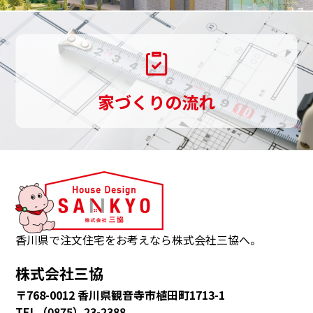
伝
い
し
家づくりの流れ
ま
す。
三
協
は、
観
音
香川県で注文住宅をお考えなら株式会社三協へ。
寺
株式会社三協
市・
〒768-0012 香川県観音寺市植田町1713-1
多
TEL（0875）23-2388