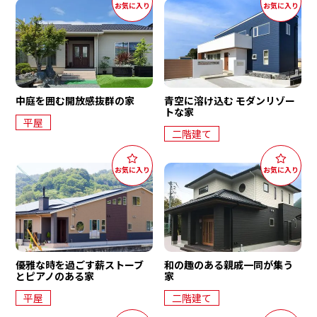
イ
資料請求・お問い合わせ
サイトマップ
ン
プライバシーポリシー
三
協
来場予約
中庭を囲む開放感抜群の家
青空に溶け込む モダンリゾー
トな家
平屋
資料請求
二階建て
電話相談
優雅な時を過ごす薪ストーブ
和の趣のある親戚一同が集う
とピアノのある家
家
平屋
二階建て