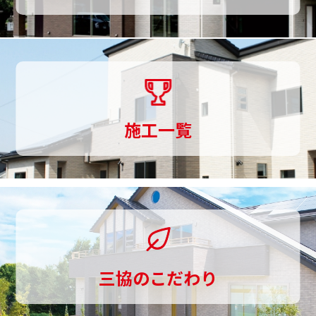
家
づ
く
り
ま
施工一覧
で
一
貫
し
て
三協のこだわり
お
手