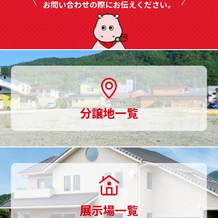
富
お問い合わせの際にお伝えください。
に
ご
用
意、
土
分譲地一覧
地
探
し
か
ら
展示場一覧