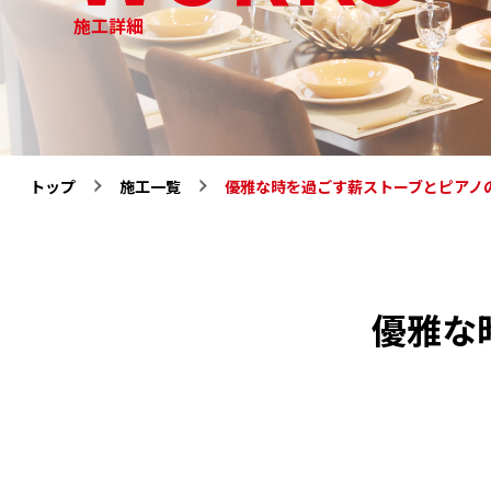
ザ
施工詳細
イ
ン
三
協
トップ
施工一覧
優雅な時を過ごす薪ストーブとピアノ
優雅な