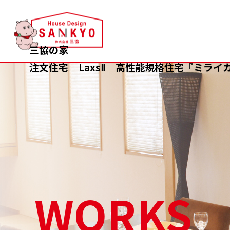
香
川
の
三協の家
新
注文住宅
LaxsⅡ
高性能規格住宅『ミライ
築
注
文
住
宅
な
ら
ハ
WORKS
ウ
ス
デ