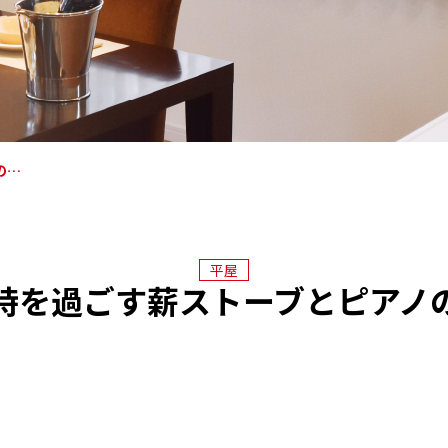
の…
平屋
時を過ごす薪ストーブとピアノ