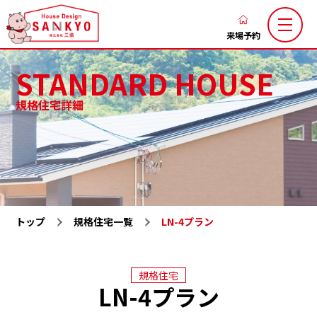
香
川
来場予約
の
STANDARD HOUSE
新
築
規格住宅詳細
注
三協のこだわり
家づくりの流れ
文
ブログ
お知らせ
住
お客様の声
土地お気に入り
宅
な
施工お気に入り
注文住宅
ら
トップ
規格住宅一覧
LN-4プラン
LaxsⅡ
高性能規格住宅『ミライカ』
ハ
ウ
トレーラーハウス
施工一覧
ス
規格住宅
分譲地一覧
展示場一覧
LN-4プラン
デ
会社概要
求人情報
ザ