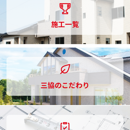
り
ま
施工一覧
で
一
貫
し
て
三協のこだわり
お
手
伝
い