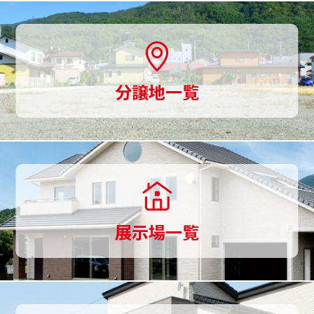
用
意、
土
分譲地一覧
地
探
し
か
ら
展示場一覧
家
づ
く