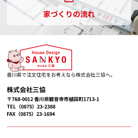
し
家づくりの流れ
ま
す。
三
協
は、
観
音
香川県で注文住宅をお考えなら株式会社三協へ。
寺
株式会社三協
市・
〒768-0012 香川県観音寺市植田町1713-1
多
TEL（0875）23-2388
度
FAX（0875）23-1694
津
町・
三