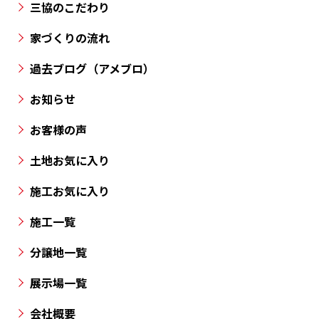
三協のこだわり
豊
市・
家づくりの流れ
丸
過去ブログ（アメブロ）
亀
市・
お知らせ
高
お客様の声
松
市
土地お気に入り
と
施工お気に入り
香
川
施工一覧
県
の
分譲地一覧
各
展示場一覧
所
に
会社概要