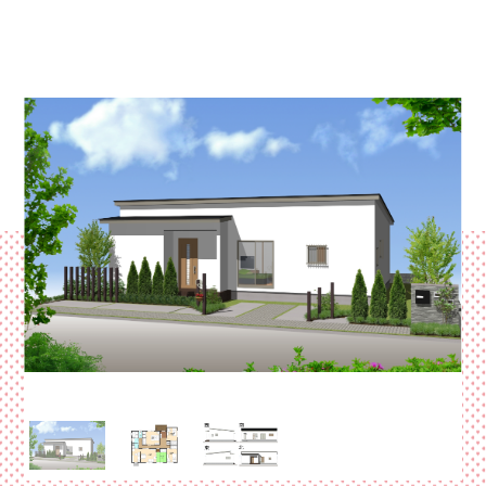
イ
資料請求・お問い合わせ
サイトマップ
ン
プライバシーポリシー
三
協
来場予約
資料請求
電話相談