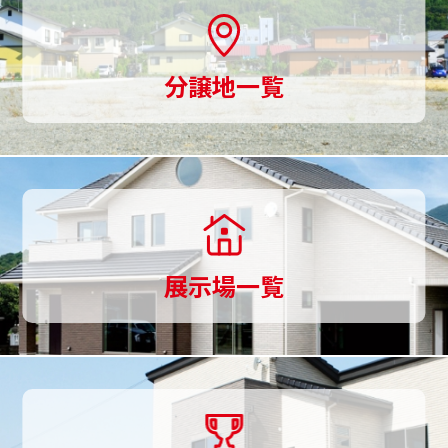
・ 当社が取り扱う商品及びサービスに関する
意、
ご案内をする場合
土
・ ご利用者様からのお問い合せまたはご依頼
分譲地一覧
地
等への対応をさせて頂く場合
・ その他、ご利用者様に事前にお知らせし、
探
ご同意を頂いた目的の場合[上記目的以外の利用
し
について]
上記以外の目的で、ご利用者様の個人情報を利
か
用する必要が生じた場合には、法令により許さ
ら
れる場合を除き、その利用について、ご利用者
展示場一覧
様の同意を頂くものとします。[個人情報の第三
家
者提供]
づ
当社は、ご利用者様の同意なしに第三者へご利
く
用者様の個人情報の提供は行いません。但し個
人情報に適用される法律その他の規範により、
り
当社が従うべき法令上の義務等の特別な事情が