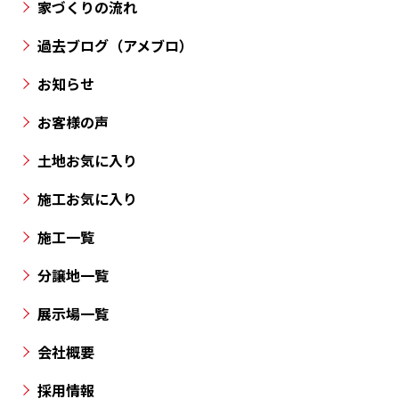
市・
家づくりの流れ
を実施致します。
丸
過去ブログ（アメブロ）
亀
市・
お知らせ
高
お客様の声
松
市
土地お気に入り
と
施工お気に入り
香
川
施工一覧
県
の
分譲地一覧
各
展示場一覧
所
に
会社概要
分
採用情報