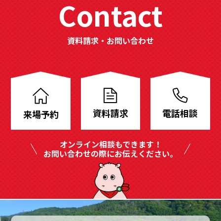
Contact
の取り扱いを実施致します。[個人情報の取得]
当社は個人情報を適法かつ公正な手段により収
集致します。ご利用者様に個人情報の提供をお
資料請求・お問い合わせ
願いする場合は、事前に収集の目的、利用の内
分
容を開示した上で、当社の正当な事業の範囲内
譲
で、その目的の達成に必要な限度において、個
人情報を収集致します。[個人情報の利用および
地
共同利用]
資料請求
電話相談
来場予約
も
当社がお預かりした個人情報は、個人情報を頂
豊
いた方に承諾を得た範囲内で、また収集目的に
オンライン相談もできます！
沿った範囲内で利用致します。利用目的につい
富
お問い合わせの際にお伝えください。
ては、以下の「利用目的の範囲」の内、当社の
に
正当な事業の範囲内でその目的の達成に必要な
事項を利用目的と致します。[利用目的の範囲に
ご
ついて]
用
・ 業務上のご連絡をする場合