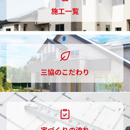
ま
ある場合は、この限りではありません。[個人情
施工一覧
報の開示・修正等の手続]
で
ご利用者様からご提供頂いた個人情報に関し
一
て、照会、訂正、削除を要望される場合は、お
問い合わせ先窓口までご請求ください。当該ご
貫
請求が当社の業務に著しい支障をきたす場合等
し
を除き、ご利用者様ご本人によるものであるこ
て
とが確認できた場合に限り、合理的な期間内
三協のこだわり
に、ご利用者様の個人情報を開示、訂正、削除
お
致します。[個人情報の保護に関する法令・規範
手
の遵守について]
当社は、当社が保有する個人情報に関して適用
伝
される個人情報保護関連法令及び規範を遵守し
い
ます。また本方針は、日本国の法律、その他規
範により判断致します。本方針は、当社の個人
し
情報の取り扱いに関しての基本的な方針を定め
家づくりの流れ