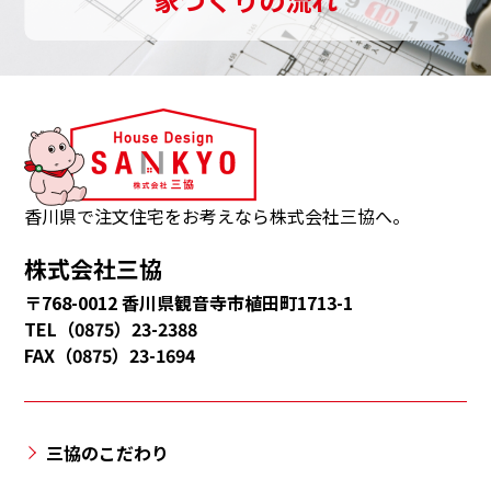
ま
るものであり、当社は本方針に則って、個人情
す。
報保護法等の法令・規範に基づく個人情報の保
護に努めます。[個人情報の安全管理措置につい
三
て]
協
当社は、個人情報への不正アクセス、個人情報
は、
の紛失、破壊、改ざん、漏えい等から保護し、
観
正確性及び安全性を確保するために管理体制を
音
香川県で注文住宅をお考えなら株式会社三協へ。
整備し、適切な安全対策を実施致します。個人
寺
株式会社三協
情報を取り扱う事務所内への部外者の立ち入り
市・
を制限し、当社の個人情報保護に関わる役員・
〒768-0012 香川県観音寺市植田町1713-1
多
職員等全員に対し教育啓発活動を実施するほ
TEL（0875）23-2388
度
FAX（0875）23-1694
か、管理責任者を置き個人情報の適切な管理に
津
努めます。[継続的な改善について]
町・
当社は、個人情報保護への取組みについて、日
三
本国の従うべき法令の変更、取り扱い方法、環
三協のこだわり
豊
境の変化に対応するため、継続的に見直し改善