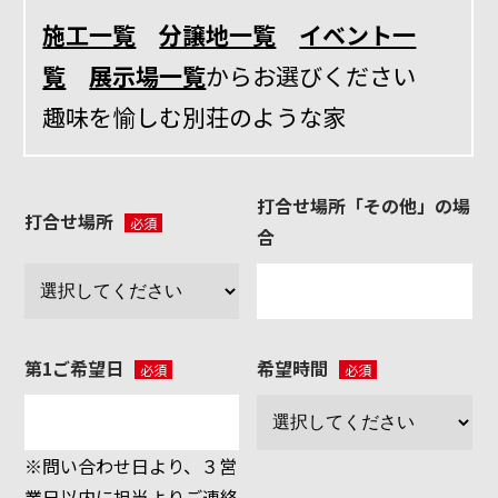
イ
施工一覧
分譲地一覧
イベント一
資料請求・お問い合わせ
サイトマップ
ン
覧
展示場一覧
からお選びください
プライバシーポリシー
三
趣味を愉しむ別荘のような家
協
来場予約
資料請求
打合せ場所「その他」の場
打合せ場所
必須
合
電話相談
第1ご希望日
希望時間
必須
必須
※問い合わせ日より、３営
業日以内に担当よりご連絡