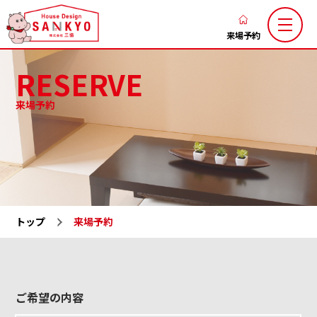
香
川
来場予約
の
RESERVE
新
築
来場予約
注
三協のこだわり
家づくりの流れ
文
ブログ
お知らせ
住
お客様の声
土地お気に入り
宅
な
施工お気に入り
注文住宅
ら
トップ
来場予約
LaxsⅡ
高性能規格住宅『ミライカ』
ハ
ウ
トレーラーハウス
施工一覧
ス
分譲地一覧
展示場一覧
デ
ご希望の内容
会社概要
求人情報
ザ