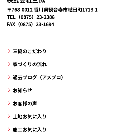
株式会社三協
市・
を制限し、当社の個人情報保護に関わる役員・
〒768-0012 香川県観音寺市植田町1713-1
多
職員等全員に対し教育啓発活動を実施するほ
TEL（0875）23-2388
度
FAX（0875）23-1694
か、管理責任者を置き個人情報の適切な管理に
津
努めます。[継続的な改善について]
町・
当社は、個人情報保護への取組みについて、日
三
本国の従うべき法令の変更、取り扱い方法、環
三協のこだわり
豊
境の変化に対応するため、継続的に見直し改善
市・
家づくりの流れ
を実施致します。
丸
過去ブログ（アメブロ）
亀
市・
お知らせ
高
お客様の声
松
市
土地お気に入り
と
施工お気に入り
香