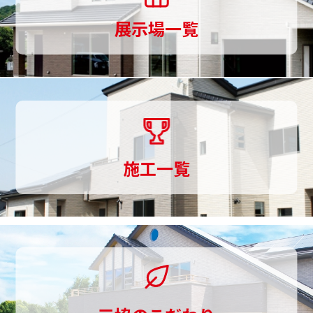
ら
れる場合を除き、その利用について、ご利用者
展示場一覧
様の同意を頂くものとします。[個人情報の第三
家
者提供]
づ
当社は、ご利用者様の同意なしに第三者へご利
く
用者様の個人情報の提供は行いません。但し個
人情報に適用される法律その他の規範により、
り
当社が従うべき法令上の義務等の特別な事情が
ま
ある場合は、この限りではありません。[個人情
施工一覧
報の開示・修正等の手続]
で
ご利用者様からご提供頂いた個人情報に関し
一
て、照会、訂正、削除を要望される場合は、お
問い合わせ先窓口までご請求ください。当該ご
貫
請求が当社の業務に著しい支障をきたす場合等
し
を除き、ご利用者様ご本人によるものであるこ
て
とが確認できた場合に限り、合理的な期間内
に、ご利用者様の個人情報を開示、訂正、削除