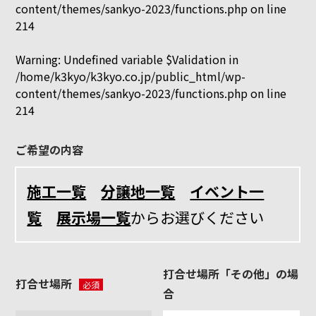
content/themes/sankyo-2023/functions.php
on line
イ
資料請求・お問い合わせ
サイトマップ
214
ン
プライバシーポリシー
三
Warning
: Undefined variable $Validation in
協
/home/k3kyo/k3kyo.co.jp/public_html/wp-
来場予約
content/themes/sankyo-2023/functions.php
on line
214
資料請求
ご希望の内容
電話相談
施工一覧
分譲地一覧
イベント一
覧
展示場一覧
からお選びください
打合せ場所「その他」の場
打合せ場所
必須
合