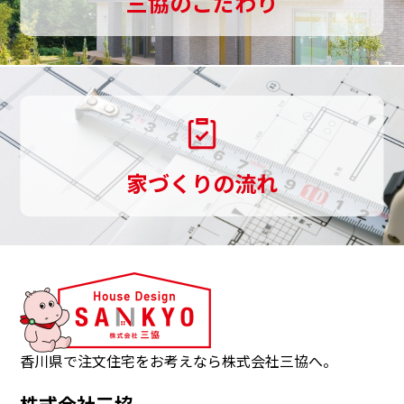
三協のこだわり
お
致します。[個人情報の保護に関する法令・規範
手
の遵守について]
当社は、当社が保有する個人情報に関して適用
伝
される個人情報保護関連法令及び規範を遵守し
い
ます。また本方針は、日本国の法律、その他規
範により判断致します。本方針は、当社の個人
し
情報の取り扱いに関しての基本的な方針を定め
家づくりの流れ
ま
るものであり、当社は本方針に則って、個人情
す。
報保護法等の法令・規範に基づく個人情報の保
護に努めます。[個人情報の安全管理措置につい
三
て]
協
当社は、個人情報への不正アクセス、個人情報
は、
の紛失、破壊、改ざん、漏えい等から保護し、
観
正確性及び安全性を確保するために管理体制を
音
香川県で注文住宅をお考えなら株式会社三協へ。
整備し、適切な安全対策を実施致します。個人
寺
情報を取り扱う事務所内への部外者の立ち入り