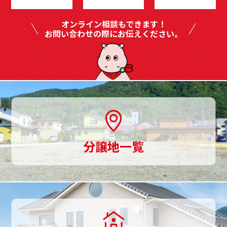
豊
いた方に承諾を得た範囲内で、また収集目的に
オンライン相談もできます！
沿った範囲内で利用致します。利用目的につい
富
お問い合わせの際にお伝えください。
ては、以下の「利用目的の範囲」の内、当社の
に
正当な事業の範囲内でその目的の達成に必要な
事項を利用目的と致します。[利用目的の範囲に
ご
ついて]
用
・ 業務上のご連絡をする場合
・ 当社が取り扱う商品及びサービスに関する
意、
ご案内をする場合
土
・ ご利用者様からのお問い合せまたはご依頼
分譲地一覧
地
等への対応をさせて頂く場合
・ その他、ご利用者様に事前にお知らせし、
探
ご同意を頂いた目的の場合[上記目的以外の利用
し
について]
上記以外の目的で、ご利用者様の個人情報を利
か
用する必要が生じた場合には、法令により許さ