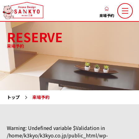
香
川
来場予約
の
RESERVE
新
築
来場予約
注
三協のこだわり
家づくりの流れ
文
ブログ
お知らせ
住
お客様の声
土地お気に入り
宅
な
施工お気に入り
注文住宅
ら
トップ
来場予約
LaxsⅡ
高性能規格住宅『ミライカ』
ハ
ウ
トレーラーハウス
施工一覧
ス
分譲地一覧
展示場一覧
デ
Warning
: Undefined variable $Validation in
/home/k3kyo/k3kyo.co.jp/public_html/wp-
会社概要
求人情報
ザ