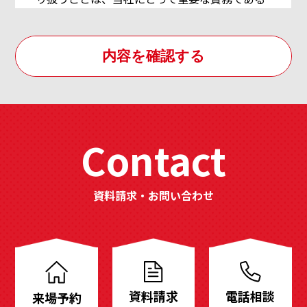
と考えております。そのために、ご利用者様の
個人情報に関する「個人情報保護方針」を制定
し、個人情報の取り扱い方法について、全社員
及び関連会社への徹底を実践してまいります。
その内容は以下の通りです。なお、既に当社で
保有し利用させて頂いている個人情報につきま
しても、本方針に従ってご利用者様の個人情報
Contact
の取り扱いを実施致します。[個人情報の取得]
当社は個人情報を適法かつ公正な手段により収
集致します。ご利用者様に個人情報の提供をお
資料請求・お問い合わせ
願いする場合は、事前に収集の目的、利用の内
分
容を開示した上で、当社の正当な事業の範囲内
譲
で、その目的の達成に必要な限度において、個
人情報を収集致します。[個人情報の利用および
地
共同利用]
資料請求
電話相談
来場予約
も
当社がお預かりした個人情報は、個人情報を頂