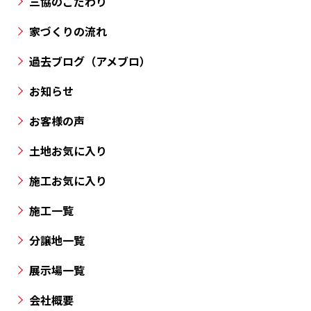
三協のこだわり
豊
市・
家づくりの流れ
丸
過去ブログ（アメブロ）
亀
市・
お知らせ
高
お客様の声
松
市
土地お気に入り
と
施工お気に入り
香
川
施工一覧
県
の
分譲地一覧
各
展示場一覧
所
に
会社概要