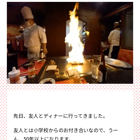
イ
資料請求・お問い合わせ
サイトマップ
ン
プライバシーポリシー
三
協
来場予約
資料請求
電話相談
先日、友人とディナーに行ってきました。
友人とは小学校からのお付き合いなので、うー
ん、50年以上になります。