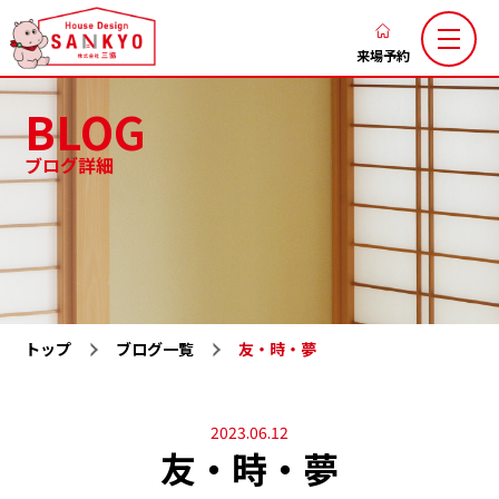
香
川
来場予約
の
BLOG
新
築
ブログ詳細
注
三協のこだわり
家づくりの流れ
文
ブログ
お知らせ
住
お客様の声
土地お気に入り
宅
な
施工お気に入り
注文住宅
ら
トップ
ブログ一覧
友・時・夢
LaxsⅡ
高性能規格住宅『ミライカ』
ハ
ウ
トレーラーハウス
施工一覧
ス
2023.06.12
分譲地一覧
展示場一覧
友・時・夢
デ
会社概要
求人情報
ザ