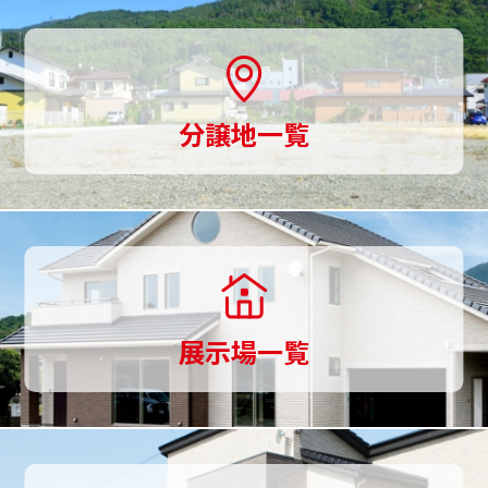
用
意、
土
分譲地一覧
地
探
し
か
ら
展示場一覧
家
づ
く