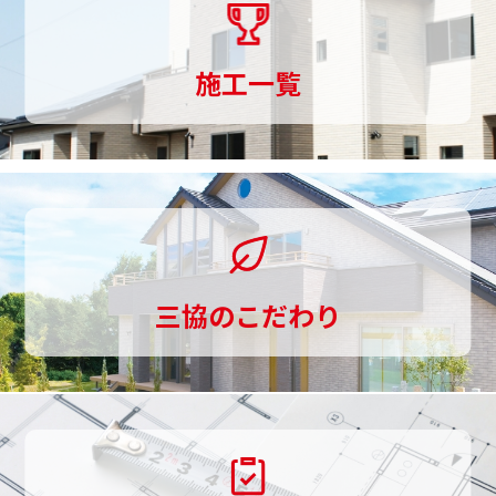
り
ま
施工一覧
で
一
貫
し
て
三協のこだわり
お
手
伝
い