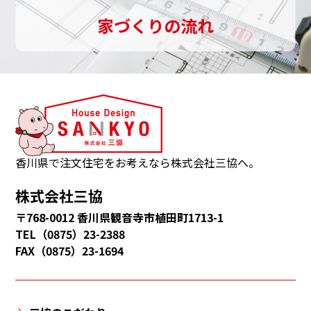
し
家づくりの流れ
ま
す。
三
協
は、
観
音
香川県で注文住宅をお考えなら株式会社三協へ。
寺
株式会社三協
市・
〒768-0012 香川県観音寺市植田町1713-1
多
TEL（0875）23-2388
度
FAX（0875）23-1694
津
町・
三