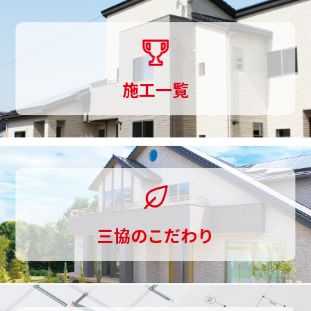
く
り
ま
施工一覧
で
一
貫
し
て
三協のこだわり
お
手
伝