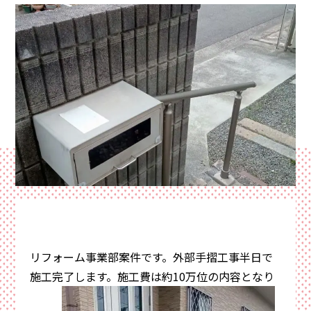
イ
資料請求・お問い合わせ
サイトマップ
ン
プライバシーポリシー
三
協
来場予約
資料請求
電話相談
リフォーム事業部案件です。外部手摺工事半日で
施工完了します。施工費は約10万位の内容となり