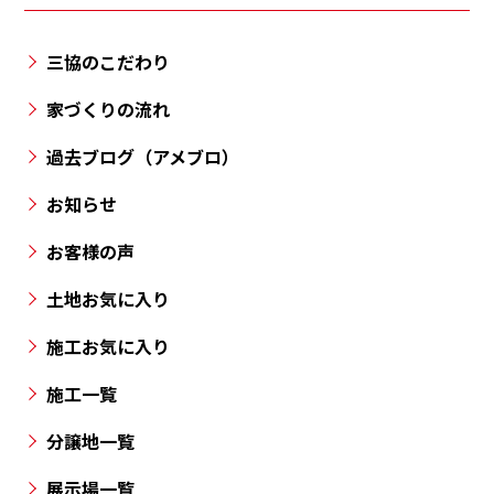
町・
三
三協のこだわり
豊
市・
家づくりの流れ
丸
過去ブログ（アメブロ）
亀
市・
お知らせ
高
お客様の声
松
市
土地お気に入り
と
施工お気に入り
香
川
施工一覧
県
の
分譲地一覧
各
展示場一覧