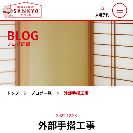
香
川
来場予約
の
BLOG
新
築
ブログ詳細
注
三協のこだわり
家づくりの流れ
文
ブログ
お知らせ
住
お客様の声
土地お気に入り
宅
な
施工お気に入り
注文住宅
ら
トップ
ブログ一覧
外部手摺工事
LaxsⅡ
高性能規格住宅『ミライカ』
ハ
ウ
トレーラーハウス
施工一覧
ス
2022.12.28
分譲地一覧
展示場一覧
外部手摺工事
デ
会社概要
求人情報
ザ