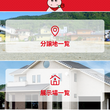
ご
用
意、
土
分譲地一覧
地
探
し
か
ら
展示場一覧
家
づ