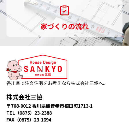
い
し
家づくりの流れ
ま
す。
三
協
は、
観
音
香川県で注文住宅をお考えなら株式会社三協へ。
寺
株式会社三協
市・
〒768-0012 香川県観音寺市植田町1713-1
多
TEL（0875）23-2388
度
FAX（0875）23-1694
津