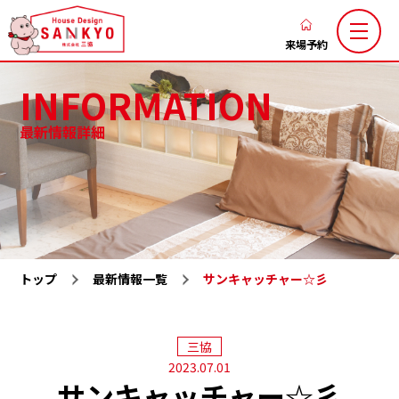
香
川
来場予約
の
INFORMATION
新
築
最新情報詳細
注
三協のこだわり
家づくりの流れ
文
ブログ
お知らせ
住
お客様の声
土地お気に入り
宅
な
施工お気に入り
注文住宅
ら
トップ
最新情報一覧
サンキャッチャー☆彡
LaxsⅡ
高性能規格住宅『ミライカ』
ハ
ウ
トレーラーハウス
施工一覧
ス
三協
分譲地一覧
展示場一覧
デ
2023.07.01
サンキャッチャー☆彡
会社概要
求人情報
ザ