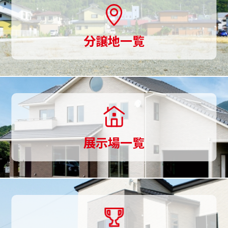
意、
土
分譲地一覧
地
探
し
か
ら
展示場一覧
家
づ
く
り