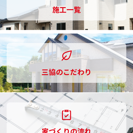
ま
施工一覧
で
一
貫
し
て
三協のこだわり
お
手
伝
い
し
家づくりの流れ