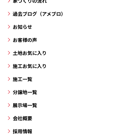
家づくりの流れ
丸
過去ブログ（アメブロ）
亀
市・
お知らせ
高
お客様の声
松
市
土地お気に入り
と
施工お気に入り
香
川
施工一覧
県
の
分譲地一覧
各
展示場一覧
所
に
会社概要
分
採用情報
譲