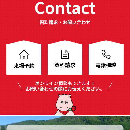
Contact
資料請求・お問い合わせ
分
譲
地
資料請求
電話相談
来場予約
も
豊
オンライン相談もできます！
富
お問い合わせの際にお伝えください。
に
ご
用