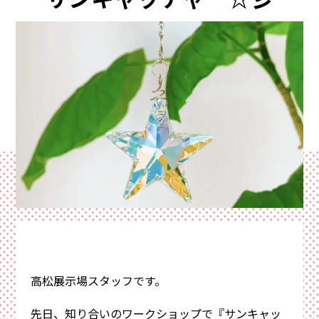
イ
資料請求・お問い合わせ
サイトマップ
ン
プライバシーポリシー
三
協
来場予約
資料請求
電話相談
高松展示場スタッフです。
先日、知り合いのワークショップで『サンキャッ