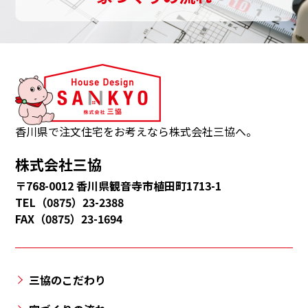
ま
す。
三
協
は、
観
音
香川県で注文住宅をお考えなら株式会社三協へ。
寺
株式会社三協
市・
〒768-0012 香川県観音寺市植田町1713-1
多
TEL（0875）23-2388
度
FAX（0875）23-1694
津
町・
三
三協のこだわり
豊
市・